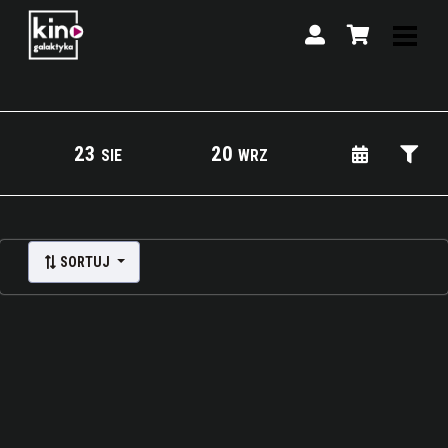
23
20
SIE
WRZ
Lista wydarzeń:
SORTUJ