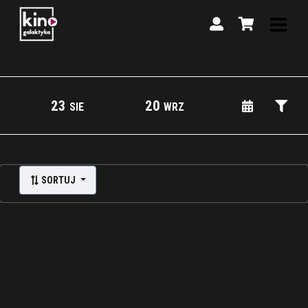
23
20
SIE
WRZ
Lista wydarzeń:
SORTUJ