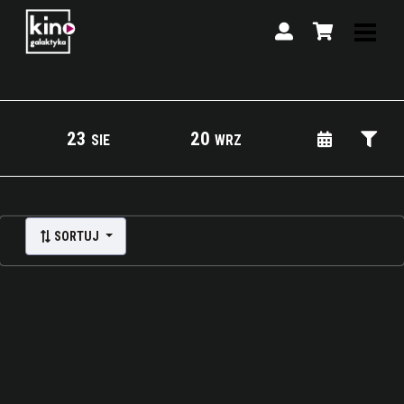
23
20
SIE
WRZ
Lista wydarzeń:
SORTUJ