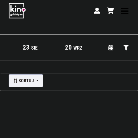
23
20
SIE
WRZ
Lista wydarzeń:
SORTUJ