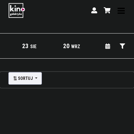
23
20
SIE
WRZ
Lista wydarzeń:
SORTUJ