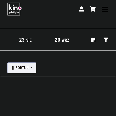
23
20
SIE
WRZ
Lista wydarzeń:
SORTUJ