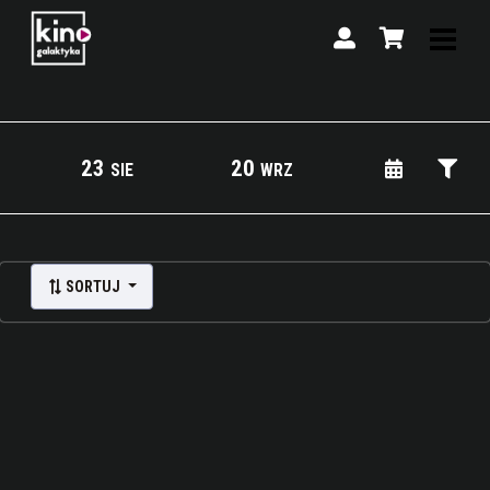
23
20
SIE
WRZ
Lista wydarzeń:
SORTUJ