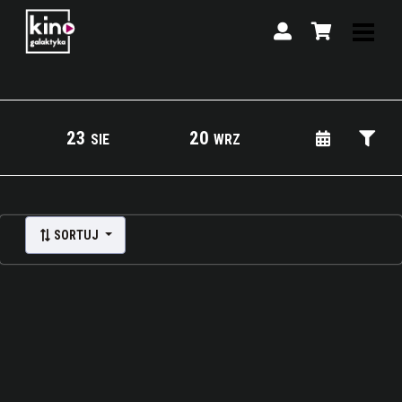
23
20
SIE
WRZ
Lista wydarzeń:
SORTUJ