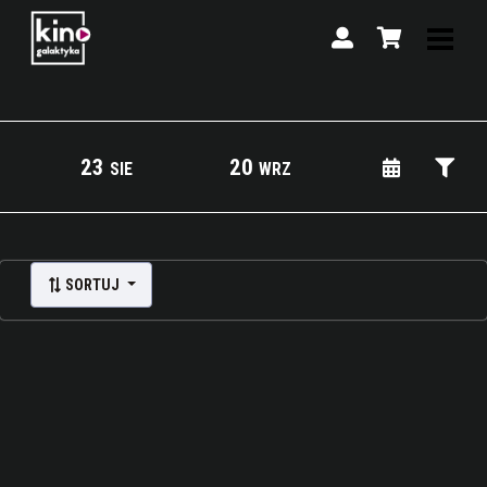
23
20
SIE
WRZ
Lista wydarzeń:
SORTUJ