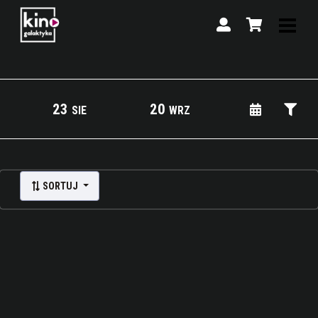
23
20
SIE
WRZ
Lista wydarzeń:
SORTUJ