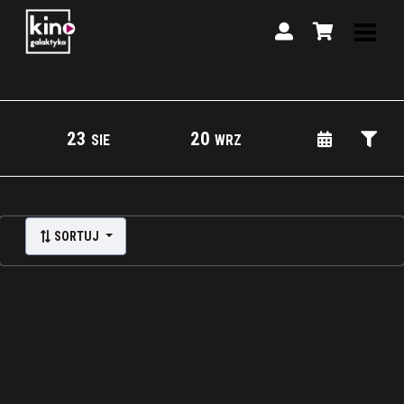
23
20
SIE
WRZ
Lista wydarzeń:
SORTUJ