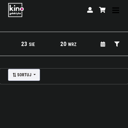
23
20
SIE
WRZ
Lista wydarzeń:
SORTUJ