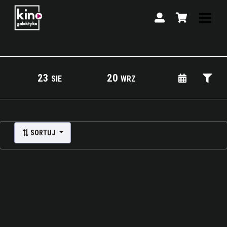
23
20
SIE
WRZ
Lista wydarzeń:
SORTUJ