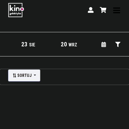
23
20
SIE
WRZ
Lista wydarzeń:
SORTUJ