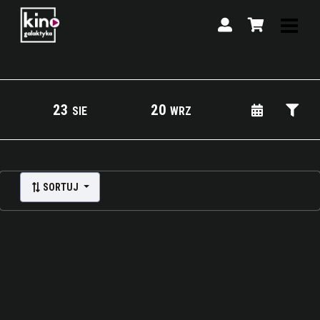
23
20
SIE
WRZ
Lista wydarzeń:
SORTUJ