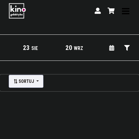
23
20
SIE
WRZ
Lista wydarzeń:
SORTUJ