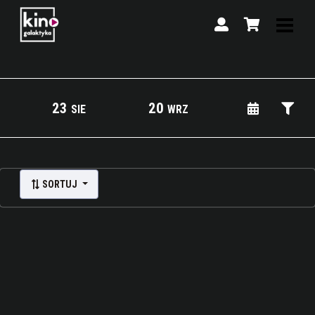
23
20
SIE
WRZ
Lista wydarzeń:
SORTUJ