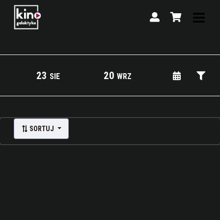
23
20
SIE
WRZ
Lista wydarzeń:
SORTUJ