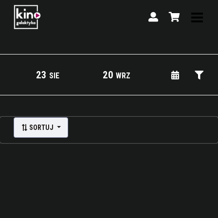
23
20
SIE
WRZ
Lista wydarzeń:
SORTUJ