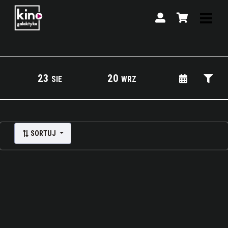
23
20
SIE
WRZ
Lista wydarzeń:
SORTUJ