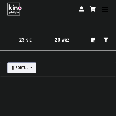
23
20
SIE
WRZ
Lista wydarzeń:
SORTUJ