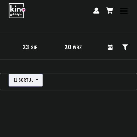
23
20
SIE
WRZ
Lista wydarzeń:
SORTUJ