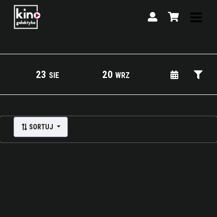
23
20
SIE
WRZ
Lista wydarzeń:
SORTUJ