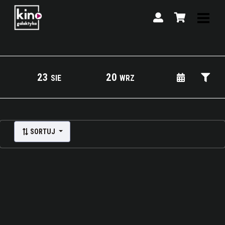
23
20
SIE
WRZ
Lista wydarzeń:
SORTUJ