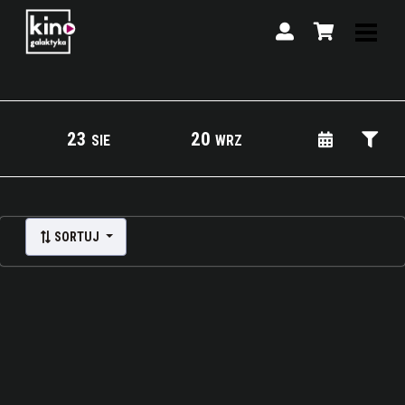
23
20
SIE
WRZ
Lista wydarzeń:
SORTUJ